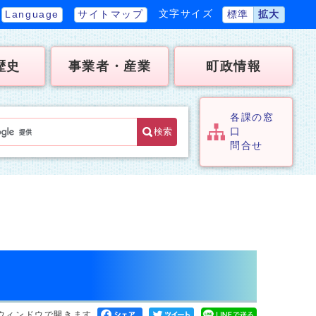
文字サイズ
Language
サイトマップ
標準
拡大
歴史
事業者・産業
町政情報
各課の窓
検索
口
問合せ
ウィンドウで開きます