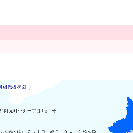
町組織機構図
稲敷郡阿見町中央一丁目1番1号
0
から午後5時15分（土日・祝日・年末・年始を除