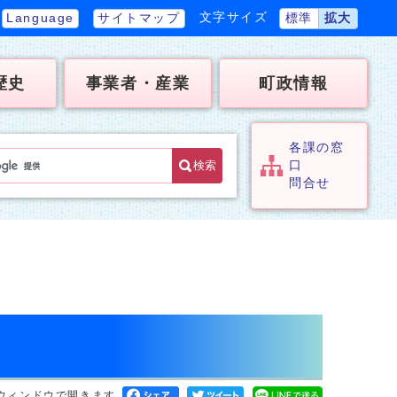
文字サイズ
Language
サイトマップ
標準
拡大
歴史
事業者・産業
町政情報
各課の窓
検索
口
問合せ
ウィンドウで開きます