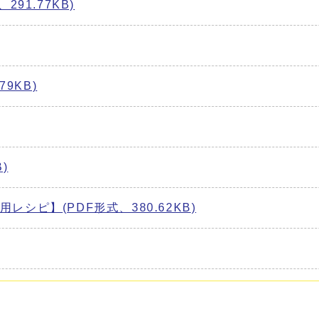
91.77KB)
9KB)
)
シピ】(PDF形式、380.62KB)