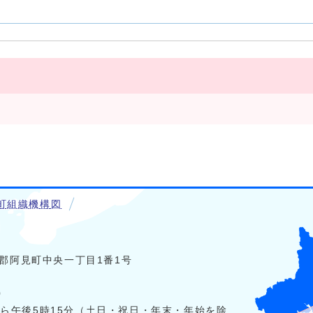
町組織機構図
稲敷郡阿見町中央一丁目1番1号
0
から午後5時15分（土日・祝日・年末・年始を除