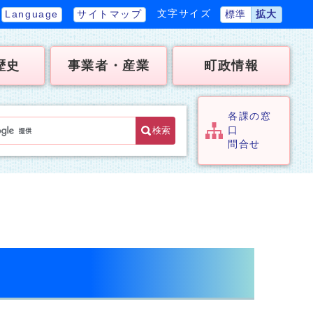
文字サイズ
Language
サイトマップ
標準
拡大
歴史
事業者・産業
町政情報
各課の窓
検索
口
問合せ