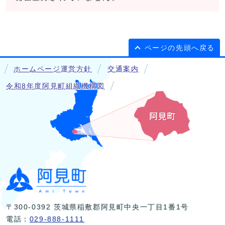
ページの先頭へ戻る
ホームページ運営方針
交通案内
令和8年度阿見町組織機構図
〒300-0392 茨城県稲敷郡阿見町中央一丁目1番1号
電話：
029-888-1111