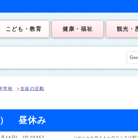
こども・教育
健康・福祉
観光・
中学校
生徒の活動
日） 昼休み
月14日]
ID:10357
ソーシャルサイトへのリンクは別