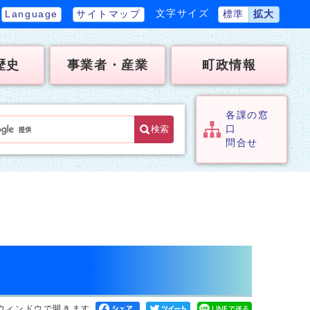
文字サイズ
Language
サイトマップ
標準
拡大
歴史
事業者・産業
町政情報
各課の窓
検索
口
問合せ
ウィンドウで開きます