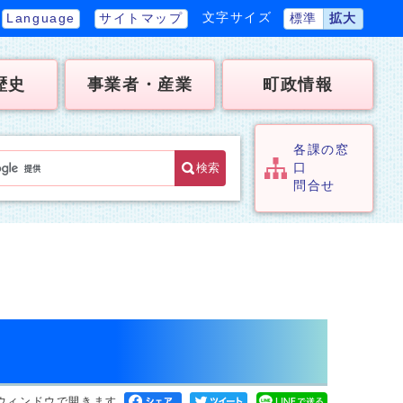
文字サイズ
Language
サイトマップ
標準
拡大
歴史
事業者・産業
町政情報
各課の窓
検索
口
問合せ
ウィンドウで開きます