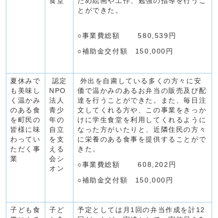
食堂
ため絵画や工作、勉強の指導を行うこ
とができた。
○事業費総額 580,539円
○補助金交付額 150,000円
夏休みで
認定
外出を自粛している多くの方々に安
も美味し
NPO
価で温かみのあるお弁当の販売及び配
く温かみ
法人
達を行うことができた。また、毎日注
のある食
青少
文してくれる方や、この事業をきっか
を町民の
年の
けに学生食堂を利用してくれるように
皆様に味
自立
なった方がいたりと、近隣住民の方々
わってい
を支
に栄養のある食事を提供することがで
ただく事
える
きた。
業
会シ
○事業費総額 608,202円
オン
○補助金交付額 150,000円
子ども食
子ど
予定としては月1回の弁当作成を計12