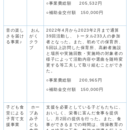
○事業費総額 205,532円
○補助金交付額 150,000円
音の楽し
おん
2022年4月から2023年2月まで通算
さを届け
がく
39回活動し、 トータル233人の参加
る事業♪
クラ
者となった。また、初めての保育所、
ブ
5回以上訪問した保育所、高齢者施設
と場所や実施回数・実施時の対象者の
様子によって活動内容や選曲を随時変
更する等工夫して取り組むことができ
た。
○事業費総額 200,965円
○補助金交付額 150,000円
子ども食
ホー
支援を必要としている子どもたちに、
堂による
プあ
おいしく、栄養に富んだ食事を提供
子育て支
み子
し、月2回の提供を行った。また、食
援事業
ども
事ができるまでの時間は、情操教育の