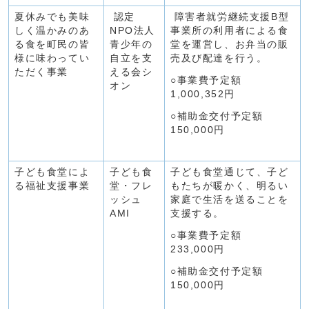
夏休みでも美味
認定
障害者就労継続支援B型
しく温かみのあ
NPO法人
事業所の利用者による食
る食を町民の皆
青少年の
堂を運営し、お弁当の販
様に味わってい
自立を支
売及び配達を行う。
ただく事業
える会シ
○事業費予定額
オン
1,000,352円
○補助金交付予定額
150,000円
子ども食堂によ
子ども食
子ども食堂通じて、子ど
る福祉支援事業
堂・フレ
もたちが暖かく、明るい
ッシュ
家庭で生活を送ることを
AMI
支援する。
○事業費予定額
233,000円
○補助金交付予定額
150,000円