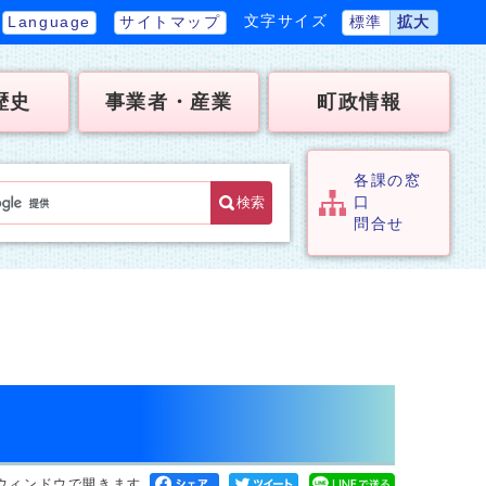
文字サイズ
Language
サイトマップ
標準
拡大
歴史
事業者・産業
町政情報
各課の窓
検索
口
問合せ
ウィンドウで開きます