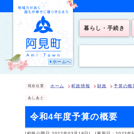
暮らし・手続き
ホームへ
ホーム
町政情報
財政
予算の概
現在位置
あしあと
令和4年度予算の概要
[初版公開日:2022年03月18日]
[更新日：2023年5