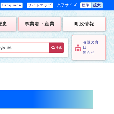
文字サイズ
Language
サイトマップ
標準
拡大
歴史
事業者・産業
町政情報
各課の窓
検索
口
問合せ