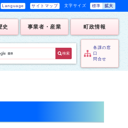
文字サイズ
Language
サイトマップ
標準
拡大
歴史
事業者・産業
町政情報
各課の窓
検索
口
問合せ