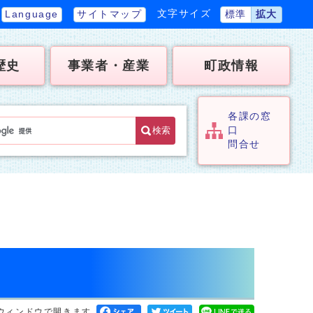
文字サイズ
Language
サイトマップ
標準
拡大
歴史
事業者・産業
町政情報
各課の窓
検索
口
問合せ
ウィンドウで開きます