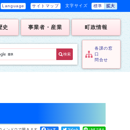
文字サイズ
Language
サイトマップ
標準
拡大
歴史
事業者・産業
町政情報
各課の窓
検索
口
問合せ
ウィンドウで開きます