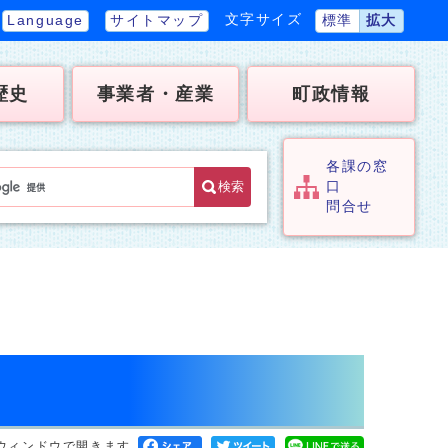
文字サイズ
Language
サイトマップ
標準
拡大
歴史
事業者・産業
町政情報
各課の窓
検索
口
問合せ
ウィンドウで開きます