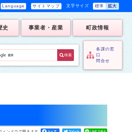
文字サイズ
Language
サイトマップ
標準
拡大
歴史
事業者・産業
町政情報
各課の窓
検索
口
問合せ
ウィンドウで開きます