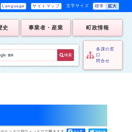
文字サイズ
Language
サイトマップ
標準
拡大
歴史
事業者・産業
町政情報
各課の窓
検索
口
問合せ
へのリンクは別ウィンドウで開きます