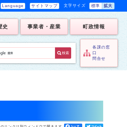
文字サイズ
Language
サイトマップ
標準
拡大
歴史
事業者・産業
町政情報
各課の窓
検索
口
問合せ
へのリンクは別ウィンドウで開きます