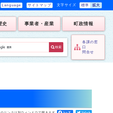
文字サイズ
Language
サイトマップ
標準
拡大
歴史
事業者・産業
町政情報
各課の窓
検索
口
問合せ
へのリンクは別ウィンドウで開きます