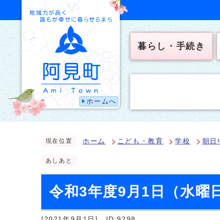
暮らし・手続き
ホームへ
ホーム
こども・教育
学校
朝日
現在位置
あしあと
令和3年度9月1日（水曜
[2021年9月1日]
ID:9298