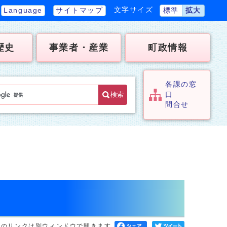
文字サイズ
Language
サイトマップ
標準
拡大
歴史
事業者・産業
町政情報
各課の窓
検索
口
問合せ
へのリンクは別ウィンドウで開きます