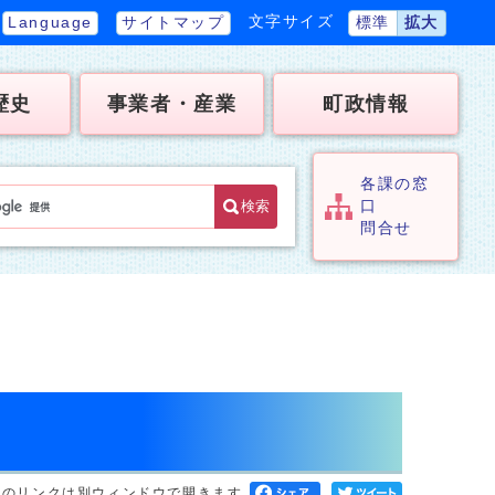
文字サイズ
Language
サイトマップ
標準
拡大
歴史
事業者・産業
町政情報
各課の窓
検索
口
問合せ
へのリンクは別ウィンドウで開きます