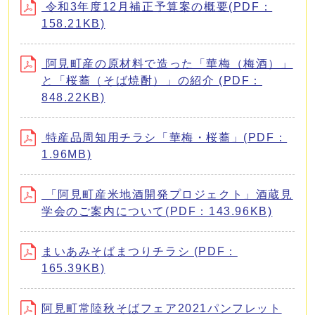
令和3年度12月補正予算案の概要(PDF：
158.21KB)
阿見町産の原材料で造った「華梅（梅酒）」
と「桜蕎（そば焼酎）」の紹介 (PDF：
848.22KB)
特産品周知用チラシ「華梅・桜蕎」(PDF：
1.96MB)
「阿見町産米地酒開発プロジェクト」酒蔵見
学会のご案内について(PDF：143.96KB)
まいあみそばまつりチラシ (PDF：
165.39KB)
阿見町常陸秋そばフェア2021パンフレット