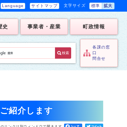
文字サイズ
Language
サイトマップ
標準
拡大
歴史
事業者・産業
町政情報
各課の窓
検索
口
問合せ
をご紹介します
へのリンクは別ウィンドウで開きます