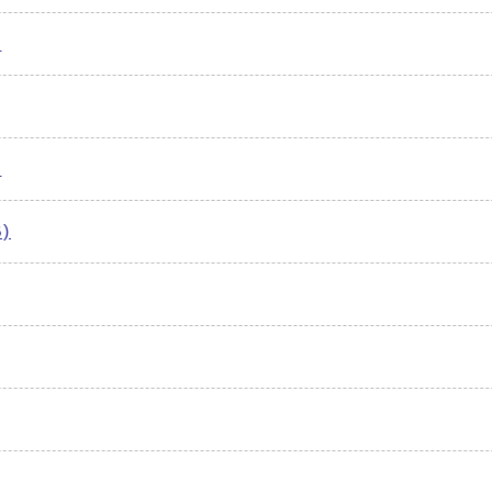
)
)
)