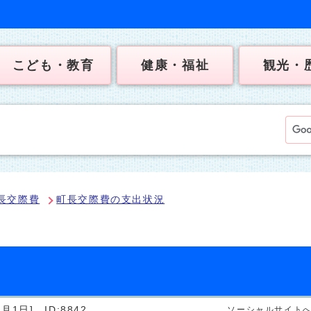
こども・教育
健康・福祉
観光・
長交際費
町長交際費の支出状況
4月1日]
ID:8842
ソーシャルサイト