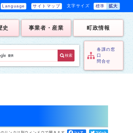
文字サイズ
Language
サイトマップ
標準
拡大
歴史
事業者・産業
町政情報
各課の窓
検索
口
問合せ
へのリンクは別ウィンドウで開きます