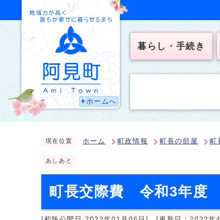
暮らし・手続き
ホームへ
ホーム
町政情報
町長の部屋
町
現在位置
あしあと
町長交際費 令和3年度
[初版公開日:2022年01月06日]
[更新日：2022年