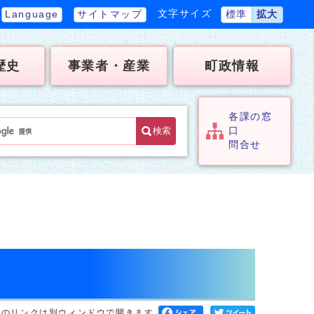
文字サイズ
Language
サイトマップ
標準
拡大
歴史
事業者・産業
町政情報
各課の窓
検索
口
問合せ
へのリンクは別ウィンドウで開きます