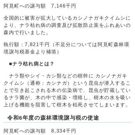
阿見町への譲与額 7,146千円
全国的に被害が拡大しているカシノナガキクイムシに
より、ナラ枯れ病の調査及び拡散防止策をふれあいの
森内で行いました。
執行額：7,821千円（不足分については阿見町森林環
境譲与税基金より補填）
■ナラ枯れ病とは？
ナラ類やシイ・カシ類などの樹幹に カシノナガキ
クイムシ（通称：カシナガ）という昆虫が潜入するこ
とで引き起こされる木の伝染病で、昆虫が貯蔵してい
るナラ菌が、木の中で感染・増殖し、樹木の水を吸い
上げる機能を阻害して樹木を枯死させてしまいます。
令和6年度の森林環境譲与税の使途
阿見町への譲与額 8,334千円