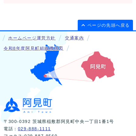
ページの先頭へ戻る
ホームページ運営方針
交通案内
令和8年度阿見町組織機構図
〒300-0392 茨城県稲敷郡阿見町中央一丁目1番1号
電話：
029-888-1111