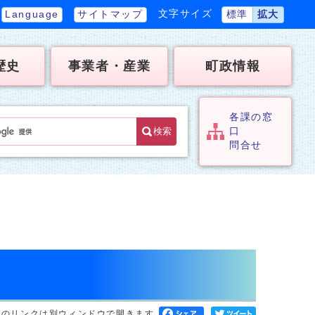
文字サイズ
Language
サイトマップ
標準
拡大
歴史
事業者・産業
町政情報
各課の窓
検索
口
問合せ
へのリンクは別ウィンドウで開きます