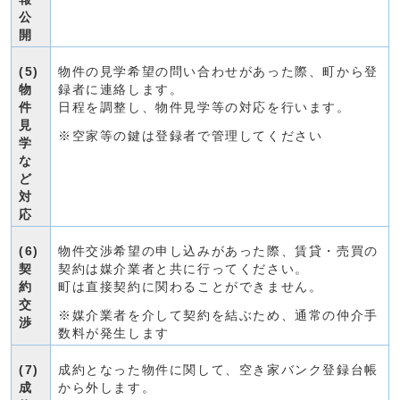
公
開
(5)
物件の見学希望の問い合わせがあった際、町から登
物
録者に連絡します。
件
日程を調整し、物件見学等の対応を行います。
見
※空家等の鍵は登録者で管理してください
学
な
ど
対
応
(6)
物件交渉希望の申し込みがあった際、賃貸・売買の
契
契約は媒介業者と共に行ってください。
約
町は直接契約に関わることができません。
交
※媒介業者を介して契約を結ぶため、通常の仲介手
渉
数料が発生します
(7)
成約となった物件に関して、空き家バンク登録台帳
成
から外します。