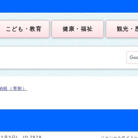
こども・教育
健康・福祉
観光・
納税（寄附）
2月3日]
ID:7978
ソーシャルサイト