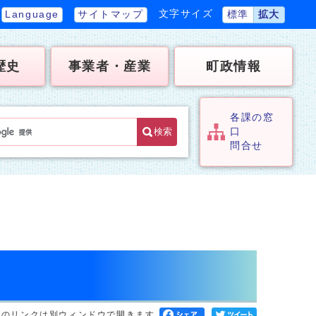
文字サイズ
Language
サイトマップ
標準
拡大
歴史
事業者・産業
町政情報
各課の窓
検索
口
問合せ
へのリンクは別ウィンドウで開きます