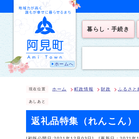
暮らし・手続き
ホームへ
ホーム
町政情報
財政
ふるさと
現在位置
あしあと
返礼品特集（れんこん）
[初版公開日:2021年12月03日]
[更新日：2021年1