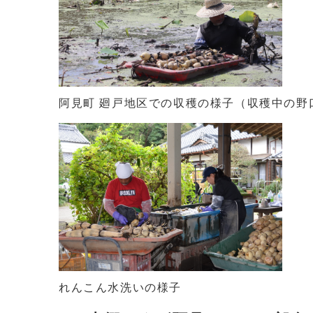
阿見町 廻戸地区での収穫の様子（収穫中の野
れんこん水洗いの様子