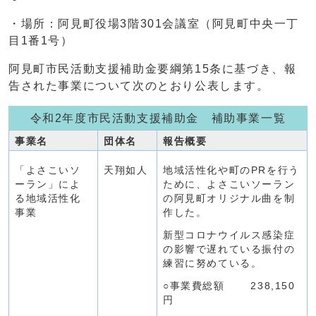
・場所：阿見町役場3階301会議室（阿見町中央一丁
目1番1号）
阿見町市民活動支援補助金要綱第15条に基づき、報
告された事業について次のとおり公表します。
令和2年度市民活動支援補助金 補助事業一覧
事業名
団体名
報告概要
「よさこいソ
天翔如人
地域活性化や町のPRを行う
ーラン」によ
ために、よさこいソーラン
る地域活性化
の阿見町オリジナル曲を制
事業
作した。
新型コロナウイルス感染症
の影響で遅れている振付の
練習に努めている。
○事業費総額 238,150
円