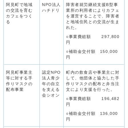
阿見町で地域
NPO法人
障害者就労継続支援B型事
の交流を育む
ハチドリ
業所の利用者によりカフェ
カフェをつく
を運営することで、障害者
る
と地域住民との交流が生ま
れた。
○事業費総額 297,800
円
○補助金交付額 150,000
円
阿見町事業主
認定NPO
町内の飲食店や事業主に対
等に対する手
法人青少
して、他団体と協力した手
作りマスクの
年の自立
作りマスクの配布と弁当注
配布事業
を支える
文により支援を行った。
会シオン
○事業費総額 196,482
円
○補助金交付額 136,000
円