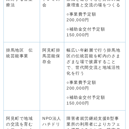
療法
会
康増進と交流の場をつくる
○事業費予定額
200,000円
○補助金交付予定額
150,000円
掛馬地区 伝
阿見町掛
幅広い年齢層で行う掛馬地
統芸能事業
馬芸能保
区の伝統芸能を町内のさま
存会
ざまな場で披露すること
で、世代間交流と地域活性
化を行う
○事業費予定額
200,000円
○補助金交付予定額
150,000円
阿見町で地域
NPO法人
障害者就労継続支援B型事
の交流を育む
ハチドリ
業所の利用者によりカフェ