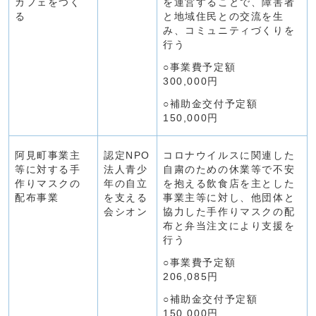
カフェをつく
を運営することで、障害者
る
と地域住民との交流を生
み、コミュニティづくりを
行う
○事業費予定額
300,000円
○補助金交付予定額
150,000円
阿見町事業主
認定NPO
コロナウイルスに関連した
等に対する手
法人青少
自粛のための休業等で不安
作りマスクの
年の自立
を抱える飲食店を主とした
配布事業
を支える
事業主等に対し、他団体と
会シオン
協力した手作りマスクの配
布と弁当注文により支援を
行う
○事業費予定額
206,085円
○補助金交付予定額
150,000円