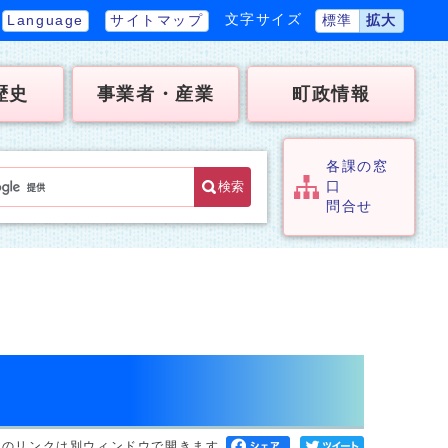
文字サイズ
Language
サイトマップ
標準
拡大
歴史
事業者・産業
町政情報
各課の窓
検索
口
問合せ
へのリンクは別ウィンドウで開きます