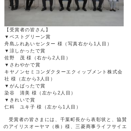
【受賞者の皆さん】
▼ベストグリーン賞
舟島ふれあいセンター 様（写真右から1人目）
▼涼しかったで賞
佐野 茂 様（右から2人目）
▼さわやかで賞
キヤノンセミコンダクターエクィップメント株式会
社 様（左から3人目）
▼がんばったで賞
染谷 清美 様（左から2人目）
▼きれいで賞
仁科 ユキ子 様（左から1人目）
受賞者の皆さまには、千葉町長から表彰状と、協賛
のアイリスオーヤマ（株）様、三菱商事ライフサイエ