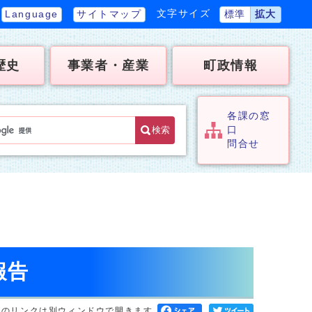
文字サイズ
Language
サイトマップ
標準
拡大
歴史
事業者・産業
町政情報
各課の窓
検索
口
問合せ
報告
へのリンクは別ウィンドウで開きます