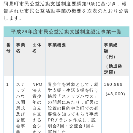
阿見町市民公益活動支援制度要綱第9条に基づき，報
告された市民公益活動事業の概要を次表のとおり公表
します。
平成29年度市民公益活動支援制度認定事業一覧
番
事業
団体
事業概要
事業総
号
名
名
額
（円）
（助成確
定額）
1
ステ
NPO
青少年を対象として，就
160,989
ップ
法人
労支援・生活支援を行う
(43,000)
ハウ
青少
施設「ステップハウス」
ス開
年の
の開所にあたり，町民に
所式
自立
設置の目的や当町での必
及び
を支
要性を知ってもらう事業
交流
える
PRチラシを作成し，説
会事
会シ
明会3回・交流会1回を
業
オン
実施した。