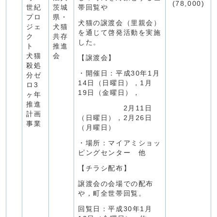
(78,000)
世紀
茨城
帯回覧や
プロ
県・
犬猫の譲渡会（里親会）
ジェ
犬猫
を通じて啓発活動を実施
ク
共存
した。
ト
推進
犬猫
会
【譲渡会】
殺処
・開催日：平成30年1月
分ゼ
14日（日曜日），1月
ロ3
19日（金曜日），
ヶ年
推進
2月11日
計画
（日曜日），2月26日
事業
（月曜日）
・場所：マイアミショッ
ピングセンター 他
【チラシ配布】
譲渡会の会場での配布
や，町全世帯回覧。
回覧日：平成30年1月