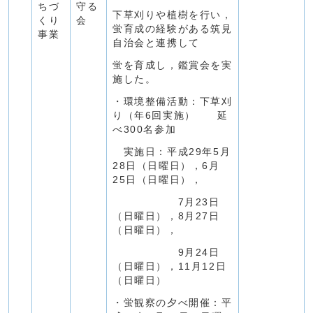
ちづ
守る
下草刈りや植樹を行い，
くり
会
蛍育成の経験がある筑見
事業
自治会と連携して
蛍を育成し，鑑賞会を実
施した。
・環境整備活動：下草刈
り（年6回実施） 延
べ300名参加
実施日：平成29年5月
28日（日曜日），6月
25日（日曜日），
7月23日
（日曜日），8月27日
（日曜日），
9月24日
（日曜日），11月12日
（日曜日）
・蛍観察の夕べ開催：平