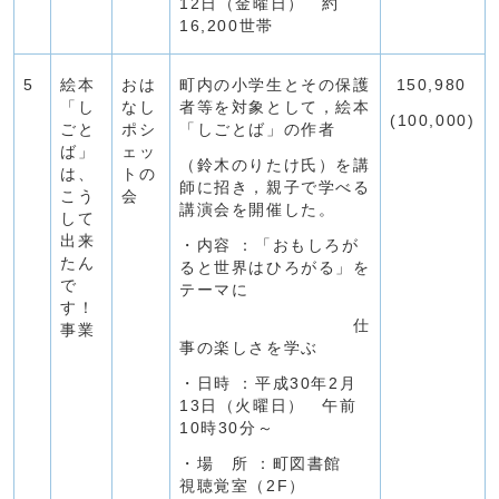
12日（金曜日） 約
16,200世帯
5
絵本
おは
町内の小学生とその保護
150,980
「し
なし
者等を対象として，絵本
(100,000)
ごと
ポシ
「しごとば」の作者
ば」
ェッ
（鈴木のりたけ氏）を講
は、
トの
師に招き，親子で学べる
こう
会
講演会を開催した。
して
出来
・内容 ：「おもしろが
たん
ると世界はひろがる」を
で
テーマに
す！
仕
事業
事の楽しさを学ぶ
・日時 ：平成30年2月
13日（火曜日） 午前
10時30分～
・場 所 ：町図書館
視聴覚室（2F）