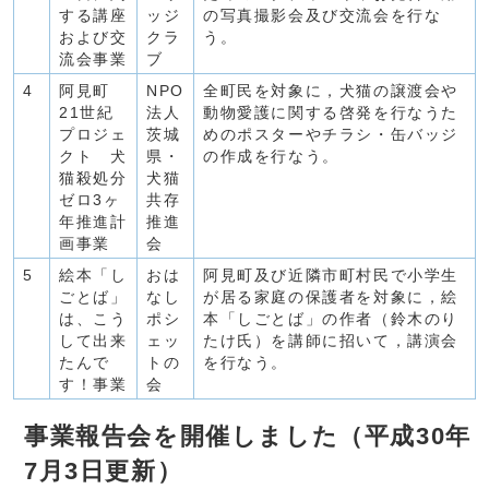
する講座
ッジ
の写真撮影会及び交流会を行な
および交
クラ
う。
流会事業
ブ
4
阿見町
NPO
全町民を対象に，犬猫の譲渡会や
21世紀
法人
動物愛護に関する啓発を行なうた
プロジェ
茨城
めのポスターやチラシ・缶バッジ
クト 犬
県・
の作成を行なう。
猫殺処分
犬猫
ゼロ3ヶ
共存
年推進計
推進
画事業
会
5
絵本「し
おは
阿見町及び近隣市町村民で小学生
ごとば」
なし
が居る家庭の保護者を対象に，絵
は、こう
ポシ
本「しごとば」の作者（鈴木のり
して出来
ェッ
たけ氏）を講師に招いて，講演会
たんで
トの
を行なう。
す！事業
会
事業報告会を開催しました（平成30年
7月3日更新）