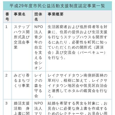
平成29年度市民公益活動支援制度認定事業一覧
番
事業名
団体
事業概要
号
名
1
ステップ
NPO
生活困窮者および低所得者等を対
ハウス開
法人
象に、住居の提供および生活支援
所式及び
青少
を行なうステップハウスを開所す
交流会事
年の
るにあたり，必要性を町民に知っ
業
自立
ていただくための開所式（講演
を支
会）及び交流会（バーベキュー）
える
を行なう。
会シ
オン
2
みどり香
レイ
レイクサイドタウン南側斜面林の
るまちづ
クの
草刈り，植樹に加えて，レイクサ
くり事業
森を
イドタウン地区会や筑見区自治会
守る
と連携してホタルの鑑賞会を行な
会
う。
3
婚活支援
NPO
結婚を希望する男女を対象に，お
活動 身
法人
見合いに必要な身上書を作成する
上書に関
マリ
ためのレクチャーや，お見合い用