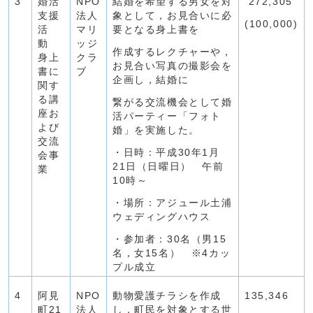
3
婚活
NPO
結婚を希望する男女を対
272,305
支援
法人
象として，お見合いに必
(100,000)
活
マリ
要となる身上書を
動
ッジ
作成するレクチャーや，
身上
クラ
お見合い写真の撮影会を
書に
ブ
企画し，結婚に
関す
る講
繋がる交流機会として婚
座お
活パーティー「フォト
よび
婚」を実施した。
交流
・日時：平成30年1月
会事
21日（日曜日） 午前
業
10時～
・場所：アジュール土浦
ウェディングハウス
・参加者：30名（男15
名，女15名） ※4カッ
プル成立
4
阿見
NPO
動物愛護チラシを作成
135,346
町21
法人
し，町民を対象とする世