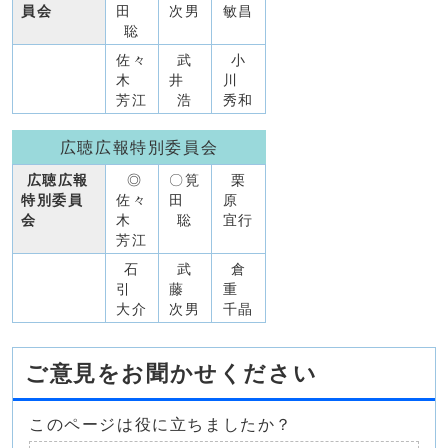
員会
田
次男
敏昌
聡
佐々
武
小
木
井
川
芳江
浩
秀和
広聴広報特別委員会
広聴広報
◎
〇筧
栗
特別委員
佐々
田
原
会
木
聡
宜行
芳江
石
武
倉
引
藤
重
大介
次男
千晶
ご意見をお聞かせください
このページは役に立ちましたか？