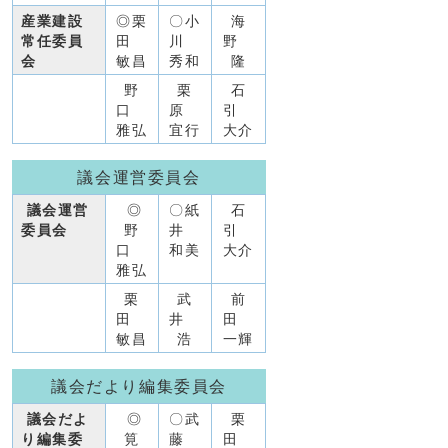
産業建設
◎栗
〇小
海
常任委員
田
川
野
会
敏昌
秀和
隆
野
栗
石
口
原
引
雅弘
宜行
大介
議会運営委員会
議会運営
◎
〇紙
石
委員会
野
井
引
口
和美
大介
雅弘
栗
武
前
田
井
田
敏昌
浩
一輝
議会だより編集委員会
議会だよ
◎
〇武
栗
り編集委
筧
藤
田