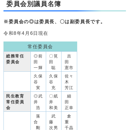
委員会別議員名簿
※委員会の◎は委員長、〇は副委員長です。
令和8年4月6日現在
常任委員会
総務常任
◎前
〇筧
吉
委員会
田
田
田
一輝
聡
憲市
久保
久保
佐々
谷
谷
木
実
充
芳江
民生教育
◎武
〇紙
細
常任委員
井
井
田
会
浩
和美
正幸
落
武
倉
合
藤
重
剛
次男
千晶