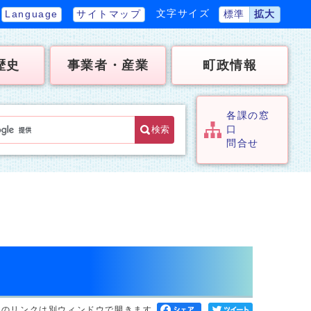
文字サイズ
Language
サイトマップ
標準
拡大
歴史
事業者・産業
町政情報
各課の窓
検索
口
問合せ
へのリンクは別ウィンドウで開きます