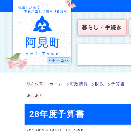
暮らし・手続き
ホームへ
ホーム
町政情報
財政
予算書
現在位置
あしあと
28年度予算書
[2016年3月14日]
ID:2590