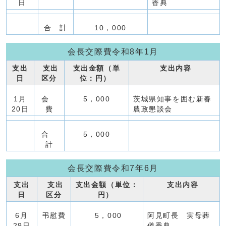
日
香典
合 計
10，000
会長交際費令和8年1月
支出
支出
支出金額（単
支出内容
日
区分
位：円）
1月
会
5，000
茨城県知事を囲む新春
20日
費
農政懇談会
合
5，000
計
会長交際費令和7年6月
支出
支出
支出金額（単位：
支出内容
日
区分
円）
6月
弔慰費
5，000
阿見町長 実母葬
29日
儀香典