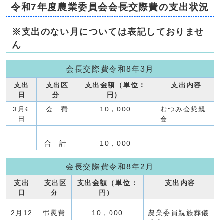
令和7年度農業委員会会長交際費の支出状況
※支出のない月については表記しておりませ
ん
会長交際費令和8年3月
支出
支出区
支出金額（単位：
支出内容
日
分
円）
3月6
会 費
10，000
むつみ会懇親
日
会
合 計
10，000
会長交際費令和8年2月
支出
支出区
支出金額（単位：
支出内容
日
分
円）
2月12
弔慰費
10，000
農業委員親族葬儀