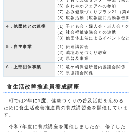
(5) 子育て支援センター事業（幼児
(6) さわやかフェアへの参加
(7) あみ健康づくりプラン21（第
(8) 広報活動（広報誌に活動報告掲
4．他団体との連携
(1) 子ども会・婦人会・老人会との
(2) 社会福祉協議会との連携
(3) 他団体主催によるイベントなど
5．自主事業
(1) 伝達講習会
(2) 減塩みそづくり教室
(3) 県普及事業
6．上部団体事業
(1) 竜ケ崎保健所管内協議会関係
(2) 県協議会関係
食生活改善推進員養成講座
町では
2年に1度
、健康づくりの普及活動を広める
ために食生活改善推進員の養成講習会を開催していま
す。
令和7年度に養成講座を開催しましたが、修了した