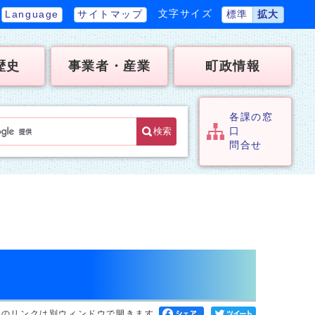
文字サイズ
Language
サイトマップ
標準
拡大
歴史
事業者・産業
町政情報
各課の窓
検索
口
問合せ
へのリンクは別ウィンドウで開きます