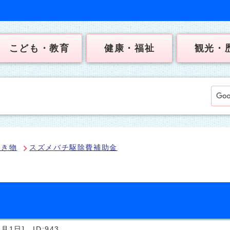
こども・教育
健康・福祉
観光・
生き物
スズメバチ駆除費補助金
4月1日]
ID:943