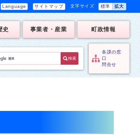
文字サイズ
Language
サイトマップ
標準
拡大
歴史
事業者・産業
町政情報
各課の窓
検索
口
問合せ