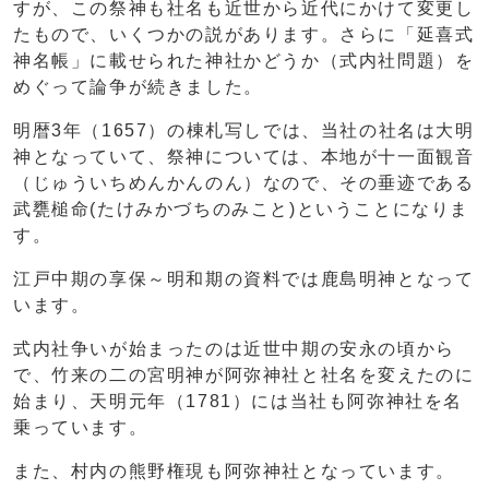
すが、この祭神も社名も近世から近代にかけて変更し
たもので、いくつかの説があります。さらに「延喜式
神名帳」に載せられた神社かどうか（式内社問題）を
めぐって論争が続きました。
明暦3年（1657）の棟札写しでは、当社の社名は大明
神となっていて、祭神については、本地が十一面観音
（じゅういちめんかんのん）なので、その垂迹である
武甕槌命(たけみかづちのみこと)ということになりま
す。
江戸中期の享保～明和期の資料では鹿島明神となって
います。
式内社争いが始まったのは近世中期の安永の頃から
で、竹来の二の宮明神が阿弥神社と社名を変えたのに
始まり、天明元年（1781）には当社も阿弥神社を名
乗っています。
また、村内の熊野権現も阿弥神社となっています。