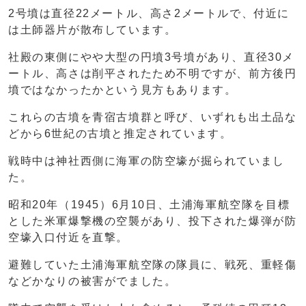
2号墳は直径22メートル、高さ2メートルで、付近に
は土師器片が散布しています。
社殿の東側にやや大型の円墳3号墳があり、直径30メ
ートル、高さは削平されたため不明ですが、前方後円
墳ではなかったかという見方もあります。
これらの古墳を青宿古墳群と呼び、いずれも出土品な
どから6世紀の古墳と推定されています。
戦時中は神社西側に海軍の防空壕が掘られていまし
た。
昭和20年（1945）6月10日、土浦海軍航空隊を目標
とした米軍爆撃機の空襲があり、投下された爆弾が防
空壕入口付近を直撃。
避難していた土浦海軍航空隊の隊員に、戦死、重軽傷
などかなりの被害がでました。