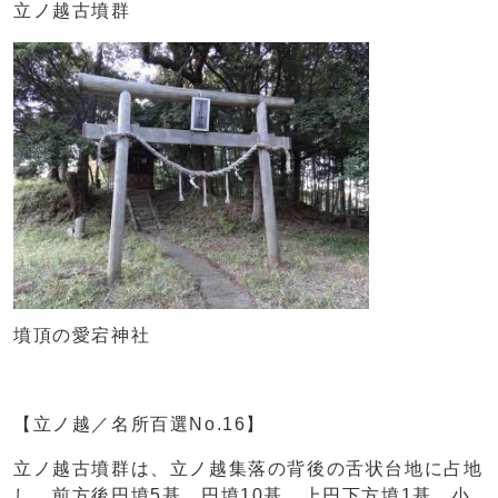
立ノ越古墳群
墳頂の愛宕神社
【立ノ越／名所百選No.16】
立ノ越古墳群は、立ノ越集落の背後の舌状台地に占地
し、前方後円墳5基、円墳10基、上円下方墳1基、小