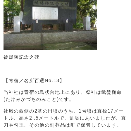
被爆跡記念之碑
【青宿／名所百選No.13】
当神社は青宿の島状台地上にあり、祭神は武甕槌命
(たけみかづちのみこと)です。
社殿の西側の2基の円墳のうち、1号墳は直径17メー
トル、高さ2 .5メートルで、乱堀にあいましたが、直
刀や勾玉、その他の副葬品は町で保管しています。