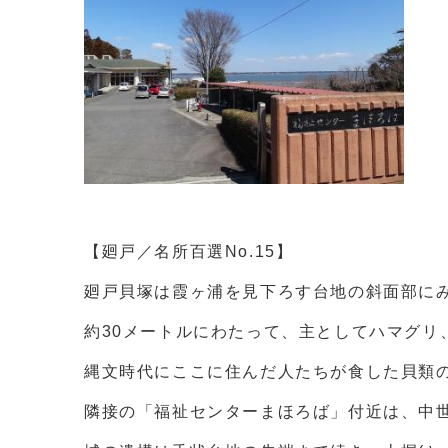
【廻戸／名所百選No.15】
廻戸貝塚は霞ヶ浦を見下ろす台地の斜面部に
約30メートルにわたって、主としてハマグ
縄文時代にここに住んだ人たちが食した貝類
隣接の「福祉センターまほろば」付近は、中