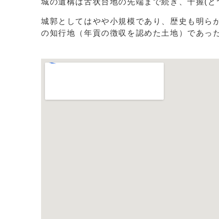
城の遺構は舌状台地の先端まで続き、十握(と
城郭としてはやや小規模であり、歴史も明ら
の知行地（年貢の徴収を認めた土地）であっ