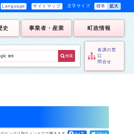
文字サイズ
Language
サイトマップ
標準
拡大
歴史
事業者・産業
町政情報
各課の窓
検索
口
問合せ
へのリンクは別ウィンドウで開きます