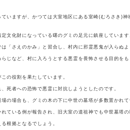
ていますが、かつては大室地区にある室崎(むろさき)
指定文化財になっている曙のグミの足元に鎮座しています
では「さえのかみ」と習合し、村内に邪霊悪鬼が入らぬよ
わらじなど、村に入ろうとする悪霊を畏怖させる目的をも
がこの役割を果たしています。
れ、死者への恐怖で悪霊に対抗しようとしたのです。
横場の場合も、グミの木の下に中世の墓塔が多数置かれて
かれている例が報告され、旧大室の道祖神でも中世墓塔の
える根拠となるでしょう。