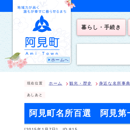
暮らし・手続き
ホームへ
ホーム
観光・歴史
身近な名所事
現在位置
あしあと
阿見町名所百選 阿見第
[2015年1月7日]
ID:815