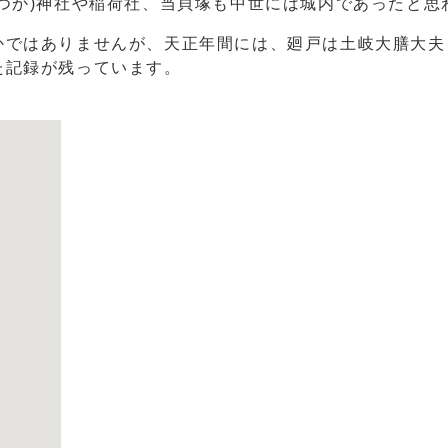
つか)神社や稲荷社、当貝塚も中世には城内であったと思
かではありませんが、天正年間には、廻戸は土岐大膳大夫
た記録が残っています。