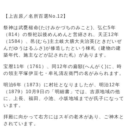
【上吉原／名所百選No.12】
祭神は武甕槌命(たけみかづちのみこと)、弘仁5年
（814）の祭祀以後めんめんと営繕され、天正12年
（1584）、邑(むら)主土岐大膳大夫治英(ときだいぜ
んだゆうはるふさ)が修造したという棟札（建物の建
築年代、施主などが記された札）があります。
宝暦11年（1761）、同12年の扁額(へんがく)に、時
の領主平塚伊豆七・牟礼清左衛門の名がみられます。
明治6年（1873）に村社となりましたが、明治12年
（1879）10月9日の「明細書」では、吉原地域の他
に、上長、福田、小池、小坂地域までが氏子になって
います。
拝殿に向かって右方にはスギの老木があり、ご神木と
されています。