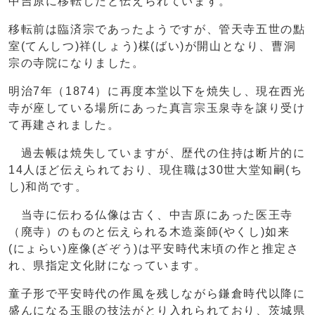
中吉原に移転したと伝えられています。
移転前は臨済宗であったようですが、管天寺五世の點
室(てんしつ)祥(しょう)楳(ばい)が開山となり、曹洞
宗の寺院になりました。
明治7年（1874）に再度本堂以下を焼失し、現在西光
寺が座している場所にあった真言宗玉泉寺を譲り受け
て再建されました。
過去帳は焼失していますが、歴代の住持は断片的に
14人ほど伝えられており、現住職は30世大堂知嗣(ち
し)和尚です。
当寺に伝わる仏像は古く、中吉原にあった医王寺
（廃寺）のものと伝えられる木造薬師(やくし)如来
(にょらい)座像(ざぞう)は平安時代末頃の作と推定さ
れ、県指定文化財になっています。
童子形で平安時代の作風を残しながら鎌倉時代以降に
盛んになる玉眼の技法がとり入れられており、茨城県