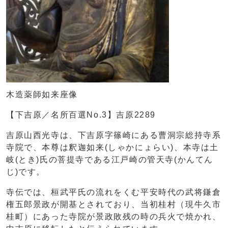
木造薬師如来座像
【下吉原／名所百選No.3】吉原2289
吉原山西光寺は、下吉原字篠崎にある曹洞宗総持寺系
寺院で、本尊は釈迦如来(しゃかにょらい)、本寺は土
岐(とき)氏の菩提寺である江戸崎の管天寺(かんてん
じ)です。
寺伝では、桓武平氏の流れをくむ平安時代の武将鎌倉
権五郎景政が開基とされており、当初桂村（現牛久市
桂町）にあった寺院が景政敗残の時の兵火で焼かれ、