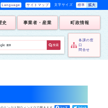
文字サイズ
Language
サイトマップ
標準
拡大
歴史
事業者・産業
町政情報
各課の窓
検索
口
問合せ
へのリンクは別ウィンドウで開きます