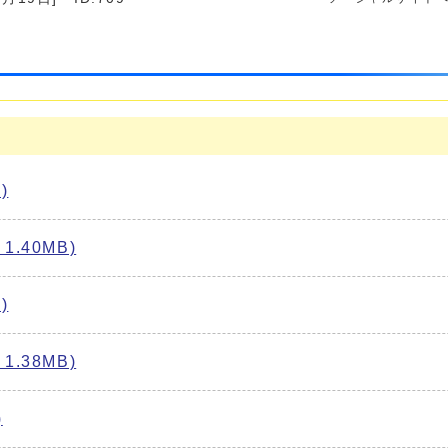
)
.40MB)
)
.38MB)
)