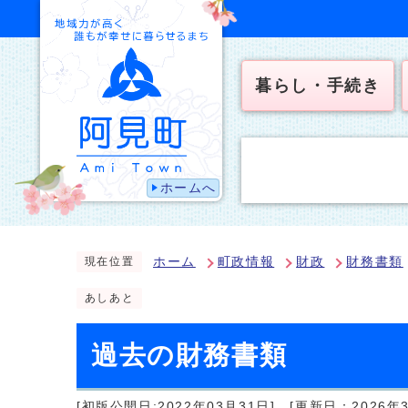
暮らし・手続き
ホームへ
ホーム
町政情報
財政
財務書類
現在位置
あしあと
過去の財務書類
[初版公開日:2022年03月31日]
[更新日：2026年3