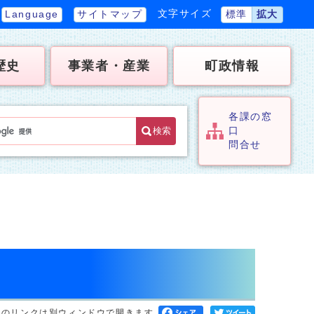
文字サイズ
Language
サイトマップ
標準
拡大
歴史
事業者・産業
町政情報
各課の窓
検索
口
問合せ
へのリンクは別ウィンドウで開きます