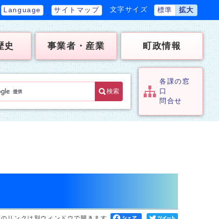
文字サイズ
Language
サイトマップ
標準
拡大
歴史
事業者・産業
町政情報
各課の窓
検索
口
問合せ
へのリンクは別ウィンドウで開きます