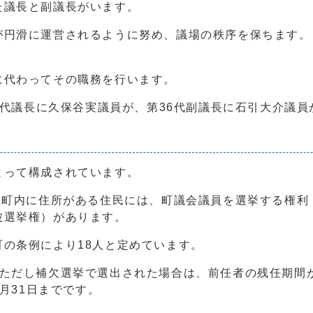
た議長と副議長がいます。
が円滑に運営されるように努め、議場の秩序を保ちます。
に代わってその職務を行います。
38代議長に久保谷実議員が、第36代副議長に石引大介議
よって構成されています。
上町内に住所がある住民には、町議会議員を選挙する権利
被選挙権）があります。
の条例により18人と定めています。
。ただし補欠選挙で選出された場合は、前任者の残任期間
3月31日までです。