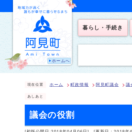
暮らし・手続き
ホームへ
ホーム
町政情報
阿見町議会
議
現在位置
あしあと
議会の役割
[初版公開日:2018年04月06日]
[更新日：2018年