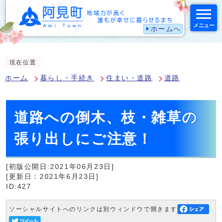
メニュー
ホームへ
スマートフォン表示用の情報をスキップ
現在位置
ホーム
暮らし・手続き
住まい・道路
道路
道路への倒木、枝・雑草の
張り出しにご注意！
[初版公開日:2021年06月23日]
[更新日：2021年6月23日]
ID:427
ソーシャルサイトへのリンクは別ウィンドウで開きます