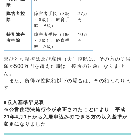
除
障害者控
障害者手帳（3級
27万
除
～6級）、療育手
円
帳（B級）
特別障害
障害者手帳（1級
40万
者控除
～2級）、療育手
円
帳（A級）
※ひとり親控除及び寡婦（夫）控除は、その方の所得
額が500万円を超えた時は、控除の対象になりませ
ん。
また、所得が控除額以下の場合は、その額となりま
す
■収入基準早見表
※公営住宅法施行令が改正されたことにより、平成
21年4月1日から入居申込みのできる方の収入基準が
変更になりました