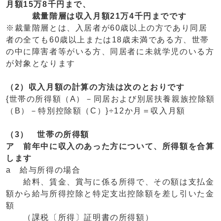
月額15万8千円まで、
裁量階層は収入月額21万4千円までです
※裁量階層とは、入居者が60歳以上の方であり同居
者の全ても60歳以上または18歳未満である方、世帯
の中に障害者等がいる方、同居者に未就学児のいる方
が対象となります
（2）収入月額の計算の方法は次のとおりです
{世帯の所得額（A）－同居および別居扶養親族控除額
（B）－特別控除額（C）}÷12か月＝収入月額
（3） 世帯の所得額
ア 前年中に収入のあった方について、所得額を合算
します
a 給与所得の場合
給料、賃金、賞与に係る所得で、その額は支払金
額から給与所得控除と特定支出控除額を差し引いた金
額
（課税〔所得〕証明書の所得額）