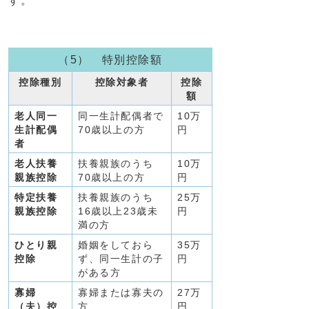
す。
（5） 特別控除額
控除種別
控除対象者
控除
額
老人同一
同一生計配偶者で
10万
生計配偶
70歳以上の方
円
者
老人扶養
扶養親族のうち
10万
親族控除
70歳以上の方
円
特定扶養
扶養親族のうち
25万
親族控除
16歳以上23歳未
円
満の方
ひとり親
婚姻をしておら
35万
控除
ず、同一生計の子
円
がある方
寡婦
寡婦または寡夫の
27万
（夫）控
方
円