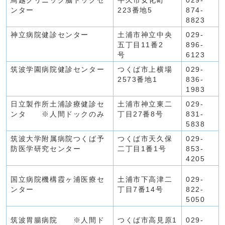
鳥越クリニック脳ドックセ
牛久市女化町
029-
ンター
223番地5
874-
8823
神立病院健診センター
土浦市神立中央
029-
五丁目11番2
896-
号
6123
筑波学園病院健診センター
つくば市上横場
029-
2573番地1
836-
1983
日立製作所土浦診療健診セ
土浦市神立東二
029-
ンタ ※人間ドックのみ
丁目27番8号
831-
5838
筑波大学附属病院つくば予
つくば市天久保
029-
防医学研究センター
二丁目1番1号
853-
4205
国立病院機構霞ヶ浦医療セ
土浦市下高津二
029-
ンター
丁目7番14号
822-
5050
筑波胃腸病院 ※人間ド
つくば市高見原1
029-