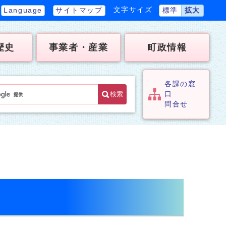
文字サイズ
Language
サイトマップ
標準
拡大
歴史
事業者・産業
町政情報
各課の窓
検索
口
問合せ