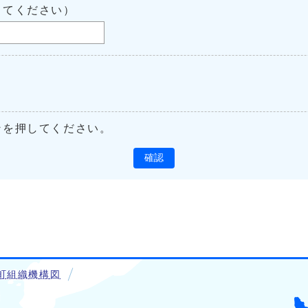
してください）
ンを押してください。
確認
町組織機構図