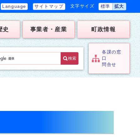
文字サイズ
Language
サイトマップ
標準
拡大
歴史
事業者・産業
町政情報
各課の窓
検索
口
問合せ