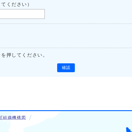
してください）
ンを押してください。
確認
町組織機構図